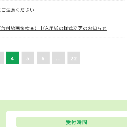
にご注意ください
（放射線画像検査）申込用紙の様式変更のお知らせ
4
5
6
...
22
受付時間