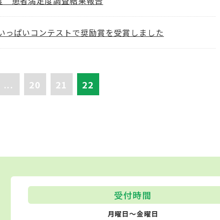
度 患者満足度調査結果報告
花いっぱいコンテストで奨励賞を受賞しました
...
20
21
22
受付時間
月曜日～金曜日