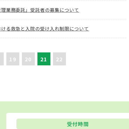
管理業務委託」受託者の募集について
おける救急と入院の受け入れ制限について
19
20
21
22
受付時間