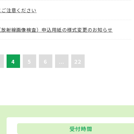
にご注意ください
（放射線画像検査）申込用紙の様式変更のお知らせ
4
5
6
...
22
受付時間