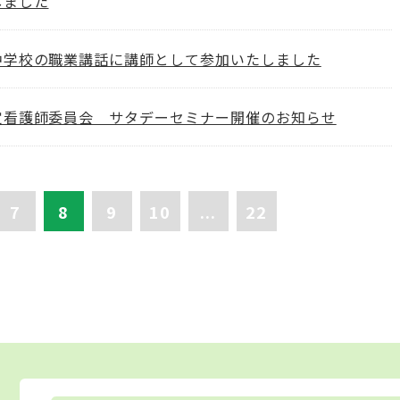
しました
中学校の職業講話に講師として参加いたしました
定看護師委員会 サタデーセミナー開催のお知らせ
7
8
9
10
...
22