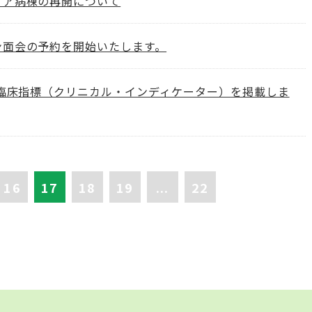
ケア病棟の再開について
ン面会の予約を開始いたします。
度臨床指標（クリニカル・インディケーター）を掲載しま
16
17
18
19
...
22