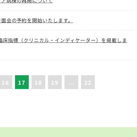
ケア病棟の再開について
ン面会の予約を開始いたします。
度臨床指標（クリニカル・インディケーター）を掲載しま
16
17
18
19
...
22