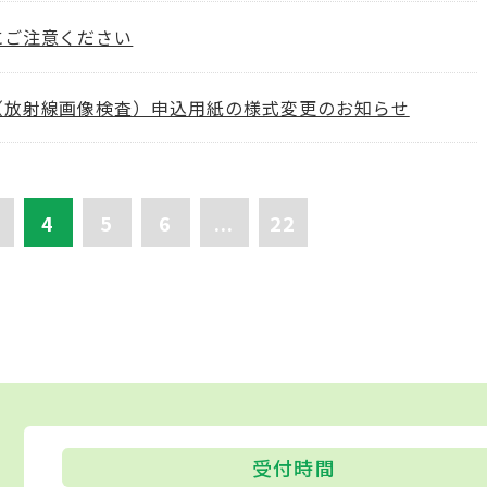
にご注意ください
（放射線画像検査）申込用紙の様式変更のお知らせ
4
5
6
...
22
受付時間