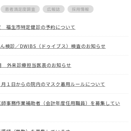
患者満足度調査
広報誌
採用情報
度 福生市特定健診の予約について
がん検診／DWIBS（ドゥイブス）検査のお知らせ
4月 外来診療担当医表のお知らせ
４月１日からの院内のマスク着用ルールについて
医師事務作業補助者（会計年度任用職員）を募集してい