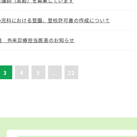
看護師（常勤）を募集しています
小児科における登園、登校許可書の作成について
2月 外来診療担当医表のお知らせ
3
4
5
...
22