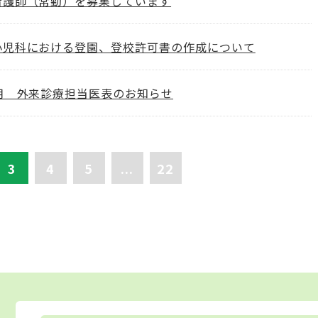
看護師（常勤）を募集しています
小児科における登園、登校許可書の作成について
2月 外来診療担当医表のお知らせ
3
4
5
...
22