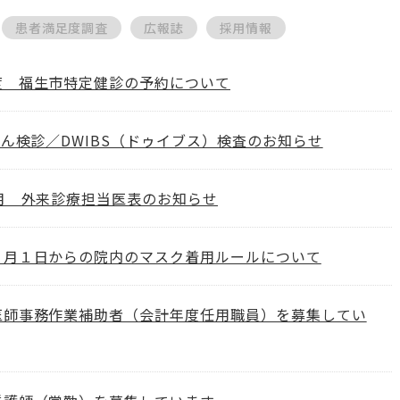
患者満足度調査
広報誌
採用情報
度 福生市特定健診の予約について
がん検診／DWIBS（ドゥイブス）検査のお知らせ
4月 外来診療担当医表のお知らせ
４月１日からの院内のマスク着用ルールについて
医師事務作業補助者（会計年度任用職員）を募集してい