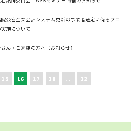
定看護師委員会 WEBセミナー開催のお知らせ
病院公営企業会計システム更新の事業者選定に係るプロ
の実施について
者さん・ご家族の方へ（お知らせ）
15
16
17
18
...
22