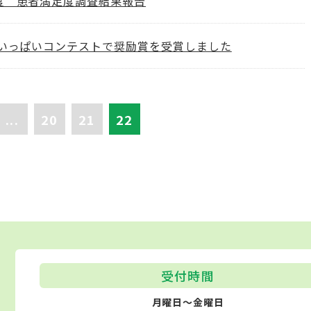
度 患者満足度調査結果報告
花いっぱいコンテストで奨励賞を受賞しました
...
20
21
22
受付時間
月曜日～金曜日