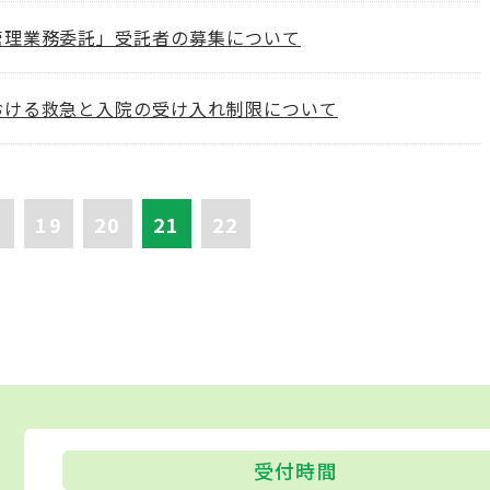
管理業務委託」受託者の募集について
おける救急と入院の受け入れ制限について
19
20
21
22
受付時間