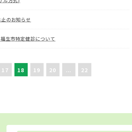
ザル方式)
休止のお知らせ
 福生市特定健診について
17
18
19
20
...
22